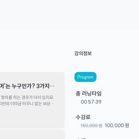
강의정보
Program
머’는 누구인가? 3가지
총 러닝타임
 항의를 하는 경우가 더러 있지요.
00:57:39
 그런데 이따금 터무니 없는 보상을
입는 것이 두려워 울며
 입은 것이 아니라 처음부터
수강료
 이들을 가리켜 블랙 컨슈머라고
100,000 원
150,000 원