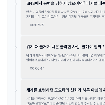
SNS에서 봉변을 당하지 않으려면? 디지털 대중
피하라!
많은 기업들이 SNS를 통해 자사를 홍보하고 소비자와 긴밀한 소
기대합니다. 그런데 그러기는커녕 디지털 대중들의 무자비한 공
있는데요. 실제 글로벌 기업 중 48%가 SNS상에서 이런 봉변을
00:07:35
기업은 어떡해야 할까요? 이들을 분노케 하는 3가지만큼은 꼭 
위기 때 불거져 나온 불리한 사실, 말해야 할까?
위기 때 반드시 찾아오는 거짓말의 유혹! 여러분이라면 어떻게
털어놓겠습니까? 아니면 아니라고 잡아 떼시겠습니까? 지금 정
00:06:47
세계를 호령하던 도요타의 신화가 하루 아침에 
실패였다!
세계를 호령하던 도요타가 2010년 2월 대량 리콜 사태로 하루
그토록 만인으로부터 칭송 받던 기업이 한방에 추락할 수 있었