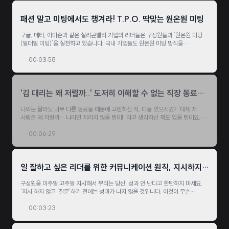
패션 말고 미팅에서도 챙겨라! T.P.O. 딱맞는 원온원 미팅
구글, 메타, 아마존과 같은 실리콘밸리 기업의 리더들은 구성원들과 ‘원온원 미팅
(일대일 미팅)’을 실천하고 있습니다. 국내 기업들도 원온원 미팅 방식을
벤치마킹해 도입하고 있죠. 하지만 원온원 미팅이 의미 있는 시간이 되려면,
‘T.P.O.’에 맞게 진행하는 리더의 센스가 필요합니다. 우리 함께 센스를
00:03:58
키워볼까요?
'김 대리는 왜 저럴까..' 도저히 이해할 수 없는 직장 동료가
있다면!
나와는 달라도 너무 다른 동료들 때문에 고민하신 적, 다들 있으시죠? ‘대체 저
사람은 왜 저럴까… 나라면 저러지 않을 텐데!’ 라고 생각하신 적도 있을 텐데요.
다름의 비밀을 알면 그 사람들을 대하기가 훨씬 쉬워질 수 있습니다. 바로
MBTI라는 비결입니다. 다름을 이해함으로써 당신의 포용력을 넓혀 보세요!
00:06:29
일 잘하고 싶은 리더를 위한 커뮤니케이션 원칙, 지시하지
말고, 질문 하세요!
구성원을 미주알 고주알 지시해서 부리는 당신. 성과 안 난다고 한탄하지 마세요.
'지시'하지 않고 ‘질문’하기 전에는 성과가 나지 않을 것입니다. 이것이 무슨
말일까요?
00:03:23