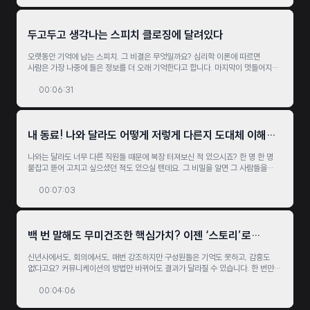
있을까요?
두고두고 생각나는 스피치 클로징에 달려있다
오랫동안 기억에 남는 스피치. 그 비결은 무엇일까요? 심리학 이론에 따르면
사람은 가장 나중에 들은 정보를 더 오래 기억한다고 합니다. 마지막이 멋들어지게
마무리된다면 스피치 전체에 대해 좋은 인상을 남길 수 있겠죠. 인상적인 클로징을
하는 세 가지 팁을 알아보시죠.
00:06:31
내 동료! 나와 달라도 어떻게 저렇게 다른지 도대체 이해가
안된다면! (MBTI)
나와는 달라도 너무 다른 직원들 때문에 복장 터져보신 적 있으시죠? 한 명 한 명
붙잡고 뜯어 고치고 싶으셨던 적도 있으실 텐데요. 그 비밀을 알면 그 사람들을
대하기가 훨씬 쉬워질 수 있습니다. 바로 MBTI라는 비결입니다. 다름을
이해함으로써 당신의 포용력을 넓히십시오!
00:07:03
백 번 말해도 무미건조한 핵심가치? 이젠 ‘스토리’로
이야기하라!
신년사에서도, 회의에서도, 매번 강조하지만 구성원들은 기억도 못하고, 감흥도
없다고요? 커뮤니케이션의 방법만 바뀌어도 결과가 달라질 수 있습니다. 한 번만
들어도 구성원의 이해와 공감 확 끌어올리는 효과적인 핵심가치 소통법을
소개합니다.
00:04:06