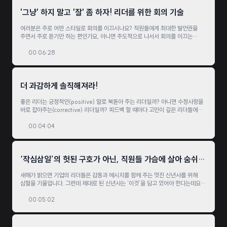
'그냥' 하지 말고 '잘' 좀 하자! 리더를 위한 회의 기술
여러분은 주로 어떤 스타일로 회의를 이끄시나요? 직원들에게 최대한 발언권을
주면서 주로 듣기만 하는 편인가요, 아니면 주도적으로 나서서 회의를 이끄는
편인가요? 어느 쪽이 더 낫다고 할 수는 없습니다. 하지만 회의의 성격에 따라
카멜레온처럼 변신할 필요는 있는데요. 이게 무슨 말일까요?
00:06:28
더 과감하게 솔직해져라!
좋은 리더는 긍정적인(positive) 말로 북돋아 주는 리더일까? 아니면 수정사항을
바로 잡아주는(corrective) 리더일까? 피드백 할 때마다 고민이 깊은 리더들에게,
직원의 성장과 조직의 성과를 위해 선택해야 할 피드백의 조건을 짚어 드립니다.
00:04:04
‘작심삼일’의 헛된 구호가 아닌, 직원들 가슴에 살아 숨쉬는
신년사를 하려면?
새해가 밝으면 기업의 리더들은 감동과 메시지를 함께 주는 멋진 신년사를 위해
심혈을 기울입니다. 그런데 제대로 된 신년사는 ‘이것’을 담고 있어야 한다는데요.
‘이것’이 대체 무엇일까요?
00:05:02