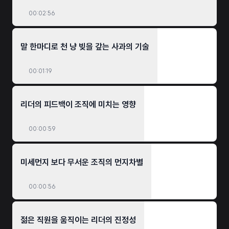
아닙니다. 우리가 '힘듦'이라는 감정의 언어로 말할 때, 팀장님은 '성과'라는 조직의
설계도를 보고 있었기 때문이죠. 면담의 진짜 목적은 위로가 아니라 구조의
00:02:56
재설계로 시작해야 합니다!
말 한마디로 천 냥 빚을 갚는 사과의 기술
00:01:19
리더의 피드백이 조직에 미치는 영향
00:00:59
미세먼지 보다 무서운 조직의 먼지차별
00:00:56
젊은 직원을 움직이는 리더의 진정성