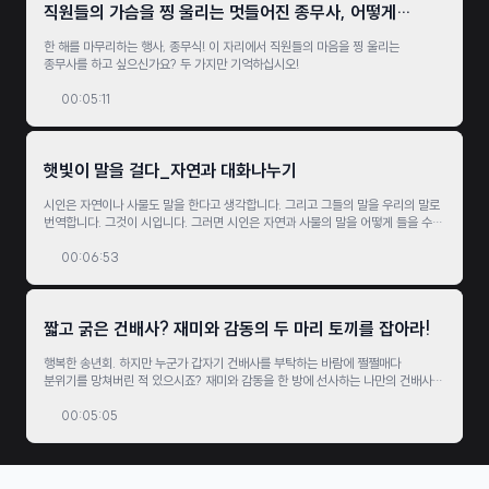
직원들의 가슴을 찡 울리는 멋들어진 종무사, 어떻게
만드나?
한 해를 마무리하는 행사, 종무식! 이 자리에서 직원들의 마음을 찡 울리는
종무사를 하고 싶으신가요? 두 가지만 기억하십시오!
00:05:11
햇빛이 말을 걸다_자연과 대화나누기
시인은 자연이나 사물도 말을 한다고 생각합니다. 그리고 그들의 말을 우리의 말로
번역합니다. 그것이 시입니다. 그러면 시인은 자연과 사물의 말을 어떻게 들을 수
있는 걸까요? 권대웅 시인의 ‘햇빛이 말을 걸다’라는 시를 감상하시면서 함께 그
방법을 알아보시죠.
00:06:53
짧고 굵은 건배사? 재미와 감동의 두 마리 토끼를 잡아라!
행복한 송년회. 하지만 누군가 갑자기 건배사를 부탁하는 바람에 쩔쩔매다
분위기를 망쳐버린 적 있으시죠? 재미와 감동을 한 방에 선사하는 나만의 건배사,
어떻게 만들까요?
00:05:05